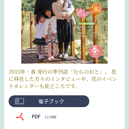
2015年・春 発行の季刊誌「むらのおと」。 邑
に移住した方々のインタビューや、花のイベン
トカレンダーも見どころです。
電子ブック
PDF
12.5MB