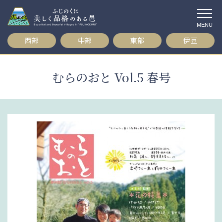
コ
ン
テ
西部
中部
東部
伊豆
ン
ツ
へ
むらのおと Vol.5 春号
ス
キ
ッ
プ