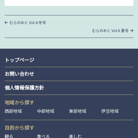
投
過
むらのおと Vol.4 冬号
去
稿
次
むらのおと Vol.6 夏号
の
の
投
ナ
投
稿
稿
ビ
ゲ
トップページ
ー
お問い合わせ
シ
個人情報保護方針
ョ
ン
地域から探す
西部地域
中部地域
東部地域
伊豆地域
目的から探す
観る
食べる
楽しむ