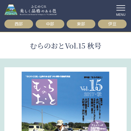
コ
ン
テ
西部
中部
東部
伊豆
ン
ツ
へ
むらのおとVol.15 秋号
ス
キ
ッ
プ