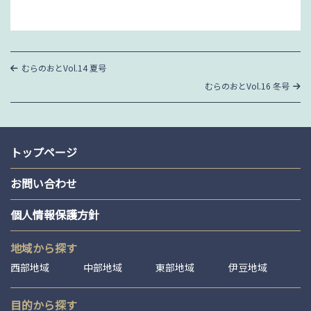
投
過
むらのおとVol.14 夏号
去
稿
次
むらのおとVol.16 冬号
の
の
投
ナ
投
稿
稿
ビ
ゲ
トップページ
ー
お問い合わせ
シ
個人情報保護方針
ョ
ン
地域から探す
西部地域
中部地域
東部地域
伊豆地域
目的から探す