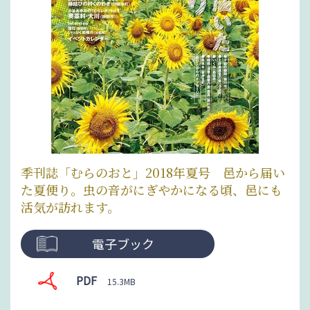
季刊誌「むらのおと」2018年夏号 邑から届い
た夏便り。虫の音がにぎやかになる頃、邑にも
活気が訪れます。
電子ブック
PDF
15.3MB