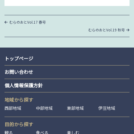
投
過
むらのおとVol.17 春号
去
稿
次
むらのおとVol.19 秋号
の
の
投
ナ
投
稿
稿
ビ
ゲ
トップページ
ー
お問い合わせ
シ
個人情報保護方針
ョ
ン
地域から探す
西部地域
中部地域
東部地域
伊豆地域
目的から探す
観る
食べる
楽しむ