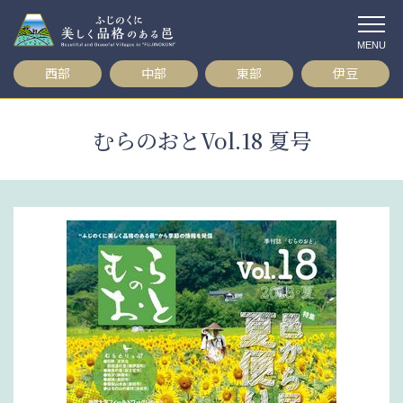
コ
ン
テ
西部
中部
東部
伊豆
ン
ツ
へ
むらのおとVol.18 夏号
ス
キ
ッ
プ