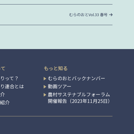
次
むらのおとVol.33 春号
の
投
稿
いて
もっと知る
りって？
むらのおとバックナンバー
くり連合とは
動画ツアー
紹介
農村サステナブルフォーラム
開催報告（2023年11月25日）
の紹介