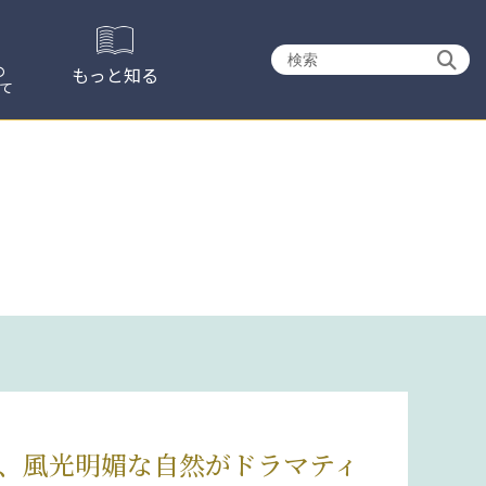
検
の
もっと知る
て
索:
は、風光明媚な自然がドラマティ