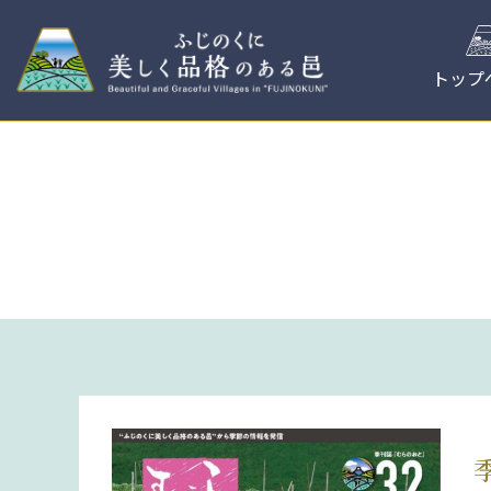
コ
ン
テ
トップ
ン
ツ
へ
ス
キ
ッ
プ