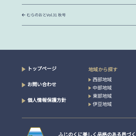
投
過
むらのおとVol.31 秋号
去
稿
の
投
稿
ナ
ビ
トップページ
地域から探す
ゲ
西部地域
お問い合わせ
中部地域
ー
東部地域
個人情報保護方針
伊豆地域
シ
ョ
ふじのくに美しく品格のある邑づく