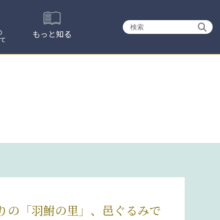
検
の
もっと知る
て
索:
りの「羽鮒の里」、邑ぐるみで