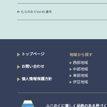
投
過
むらのおとVol.45 春号
去
稿
の
投
稿
ナ
ビ
トップページ
地域から探す
ゲ
西部地域
お問い合わせ
中部地域
ー
東部地域
個人情報保護方針
伊豆地域
シ
ョ
ふじのくに美しく品格のある邑づく