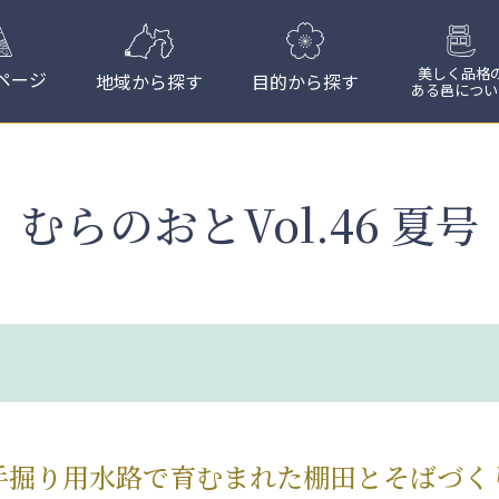
美しく品格
ページ
地域から探す
目的から探す
ある邑につい
むらのおとVol.46 夏号
手掘り用水路で育むまれた棚田とそばづく