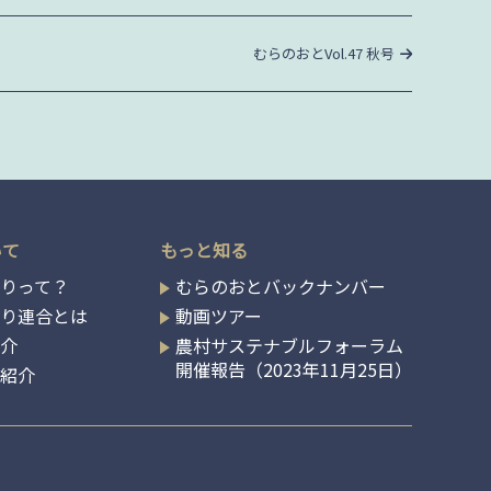
次
むらのおとVol.47 秋号
の
投
稿
いて
もっと知る
りって？
むらのおとバックナンバー
くり連合とは
動画ツアー
紹介
農村サステナブルフォーラム
開催報告（2023年11月25日）
の紹介