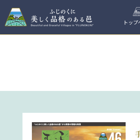
コ
ン
テ
トップ
ン
ツ
へ
ス
キ
ッ
プ