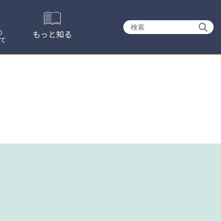
検
の
もっと知る
て
索: