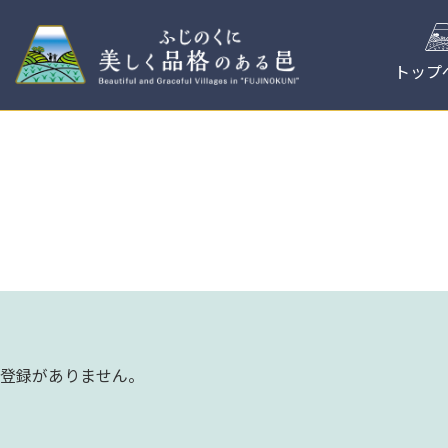
コ
ン
テ
トップ
ン
ツ
へ
ス
キ
ッ
プ
登録がありません。