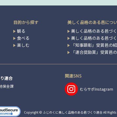
目的から探す
美しく品格のある邑につ
観る
美しく品格のある邑づく
食べる
美しく品格のある邑づ
楽しむ
「知事顕彰」受賞邑の
「連合奨励賞」受賞邑
関連SNS
り連合
地保全課
むらサポ
Instagram
Copyright © ふじのくに美しく品格のある邑づくり連合 All Rights Re