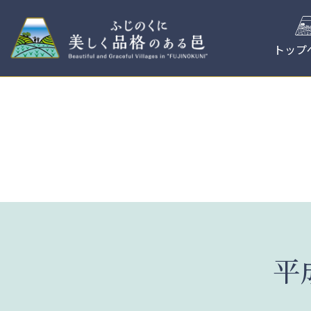
コ
ン
テ
トップ
ン
ツ
へ
ス
キ
ッ
プ
平