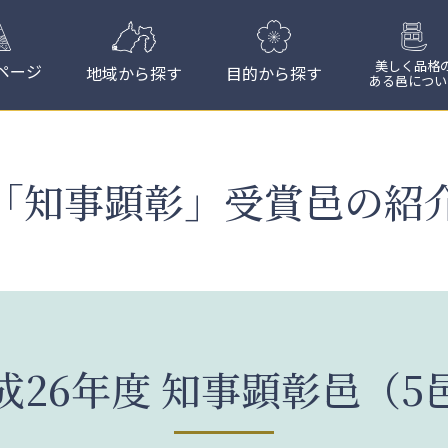
美しく品格
ページ
地域から探す
目的から探す
ある邑につい
「知事顕彰」受賞邑の紹
成26年度 知事顕彰邑（5