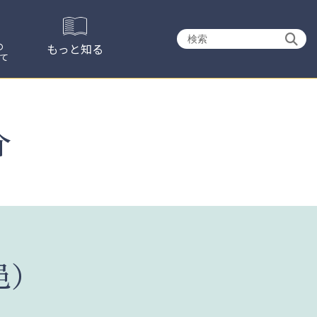
検
の
もっと知る
て
索:
介
邑）