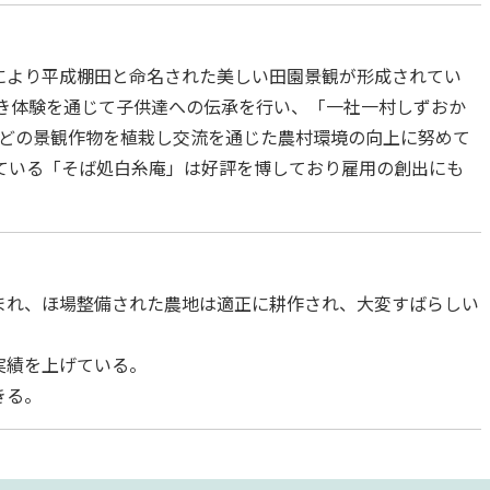
により平成棚田と命名された美しい田園景観が形成されてい
すき体験を通じて子供達への伝承を行い、「一社一村しずおか
ﾜﾘなどの景観作物を植栽し交流を通じた農村環境の向上に努めて
ている「そば処白糸庵」は好評を博しており雇用の創出にも
まれ、ほ場整備された農地は適正に耕作され、大変すばらしい
実績を上げている。
きる。