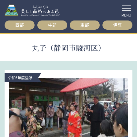
コ
ン
テ
西部
中部
東部
伊豆
ン
ツ
へ
丸子（静岡市駿河区）
ス
キ
ッ
プ
令和6年度登録