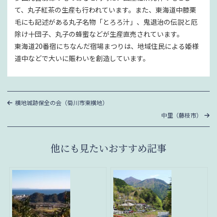
て、丸子紅茶の生産も行われています。また、東海道中膝栗
毛にも記述がある丸子名物「とろろ汁」、鬼退治の伝説と厄
除け十団子、丸子の蜂蜜などが生産直売されています。
東海道20番宿にちなんだ宿場まつりは、地域住民による姫様
道中などで大いに賑わいを創造しています。
投
過
横地城跡保全の会（菊川市東横地）
去
稿
次
中里（藤枝市）
の
の
投
ナ
投
稿
稿
ビ
他にも見たいおすすめ記事
ゲ
ー
シ
ョ