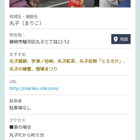
地域名・施設名
丸子（まりこ）
所在地：
地図
静岡市駿河区丸子三丁目12-52
おすすめ
丸子城跡、宇津ノ谷峠、丸子紅茶、丸子名物「とろろ汁」、
丸子の蜂蜜、宿場まつり
URL
http://mariko-mk.com/
駐車場
駐車場なし
アクセス
■車の場合
丸子ICから約５分