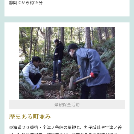
静岡ICから約15分
景観保全活動
歴史ある町並み
東海道２０番宿・宇津ノ谷峠の景観と、丸子城趾や宇津ノ谷