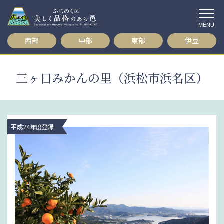
コ
ン
テ
西部
中部
東部
伊豆
ン
ツ
へ
三ヶ日みかんの里（浜松市浜名区）
ス
キ
ッ
プ
平成24年度登録