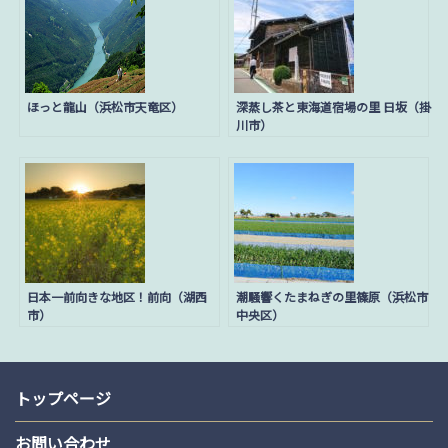
シ
ョ
ン
ほっと龍山（浜松市天竜区）
深蒸し茶と東海道宿場の里 日坂（掛
川市）
日本一前向きな地区！前向（湖西
潮騒響くたまねぎの里篠原（浜松市
市）
中央区）
トップページ
お問い合わせ