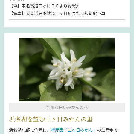
【車】東名高速三ヶ日ＩＣより約5分
【電車】天竜浜名湖鉄道三ヶ日駅または都筑駅下車
可憐な白いみかんの花
浜名湖を望む三ヶ日みかんの里
浜名湖北部に位置し、
特産品「三ヶ日みかん」
の生産地で