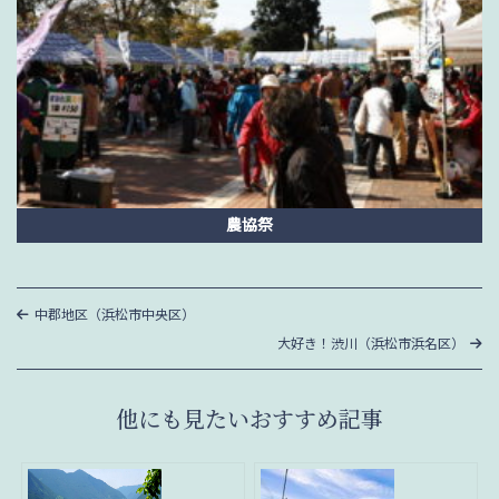
農協祭
投
過
中郡地区（浜松市中央区）
去
稿
次
大好き！渋川（浜松市浜名区）
の
の
投
ナ
投
稿
稿
ビ
他にも見たいおすすめ記事
ゲ
ー