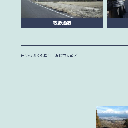
牧野酒造
投
過
いっぷく処横川（浜松市天竜区）
去
稿
の
投
稿
ナ
ビ
ゲ