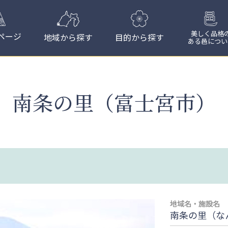
美しく品格
ページ
地域から探す
目的から探す
ある邑につい
南条の里（富士宮市）
地域名・施設名
南条の里（な