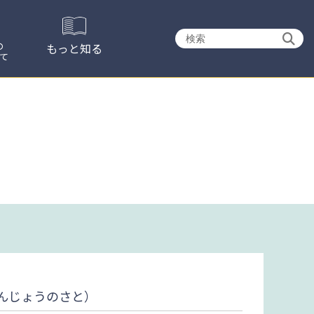
検
の
もっと知る
て
索:
んじょうのさと）