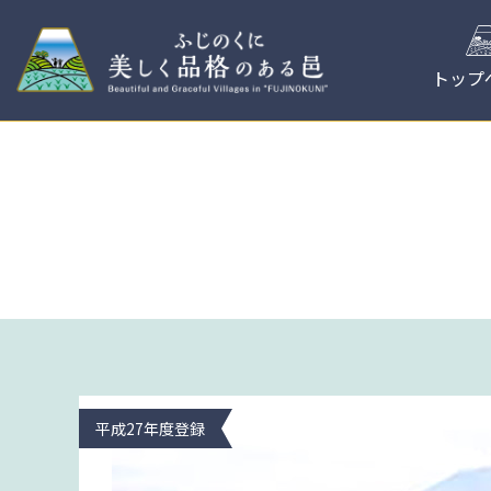
コ
ン
テ
トップ
ン
ツ
へ
ス
キ
ッ
プ
平成27年度登録