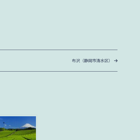
次
布沢（静岡市清水区）
の
投
稿