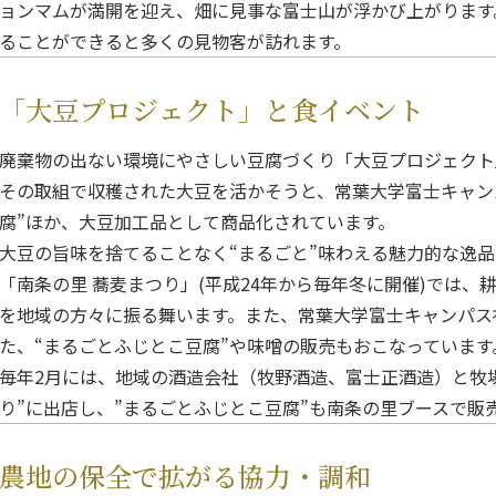
ョンマムが満開を迎え、畑に見事な富士山が浮かび上がります
ることができると多くの見物客が訪れます。
「大豆プロジェクト」と食イベント
廃棄物の出ない環境にやさしい豆腐づくり「大豆プロジェクト
その取組で収穫された大豆を活かそうと、常葉大学富士キャン
腐”ほか、大豆加工品として商品化されています。
大豆の旨味を捨てることなく“まるごと”味わえる魅力的な逸品
「南条の里 蕎麦まつり」(平成24年から毎年冬に開催)では
を地域の方々に振る舞います。また、常葉大学富士キャンパス
た、“まるごとふじとこ豆腐”や味噌の販売もおこなっています
毎年2月には、地域の酒造会社（牧野酒造、富士正酒造）と牧
り”に出店し、”まるごとふじとこ豆腐”も南条の里ブースで販
農地の保全で拡がる協力・調和