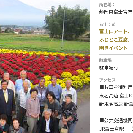
所在地：
静岡県富士宮市
おすすめ
富士山アート、
ふじとこ豆腐」
開きイベント
駐車場
駐車場有
アクセス
■お車を御利用
東名高速 富士I
新東名高速 新富
■公共交通機関
JR富士宮駅－