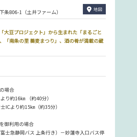
地図
下条806-1（土井ファーム）
「大豆プロジェクト」から生まれた「まるごと
、「南条の里 蕎麦まつり」、酒の肴が満載の蔵
の場合
Cより約16㎞ （約40分）
士ICより約15㎞（約35分）
を御利用の場合
（富士急静岡バス 上条行き）－妙蓮寺入口バス停